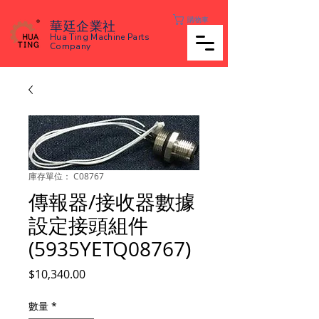
購物車
華廷企業社
Hua Ting Machine Parts
Company
庫存單位： C08767
傳報器/接收器數據
設定接頭組件
(5935YETQ08767)
價
$10,340.00
格
數量
*