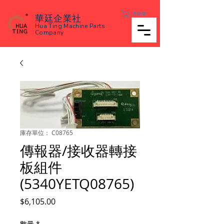
購物車
華廷企業社
Hua Ting Machine Parts
Company
庫存單位： C08765
傳報器/接收器轉接
板組件
(5340YETQ08765)
價
$6,105.00
格
數量
*