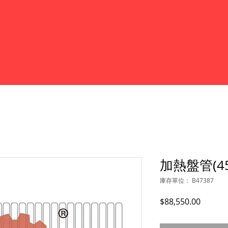
加熱盤管(452
庫存單位： B47387
價
$88,550.00
格