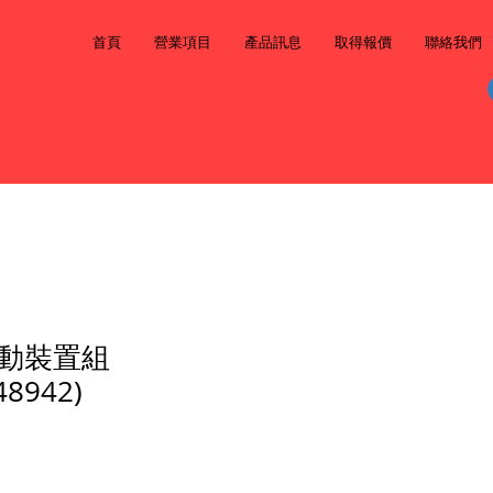
首頁
營業項目
產品訊息
取得報價
聯絡我們
動裝置組
48942)