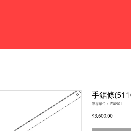
手鋸條(5110
庫存單位： F30901
價
$3,600.00
格