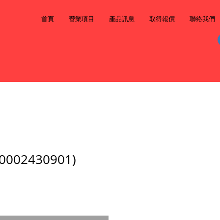
首頁
營業項目
產品訊息
取得報價
聯絡我們
002430901)