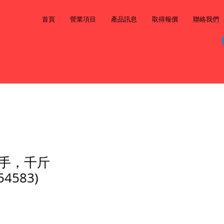
首頁
營業項目
產品訊息
取得報價
聯絡我們
手，千斤
54583)